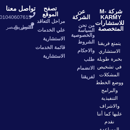
تواصل معنا
تصفح
شركة M-
عن
الموقع
KARMY
الشركة
201040607615+
مراحل التعاقد
لاستشارات
من نحن
23 طريق النصر , 6 اكتوبر – مصر
المتخصصة
علي الخدمات
السياسة
والخصوصية
الاستشارية
الشروط
يتمتع فريقنا
قائمة الخدمات
والاحكام
الاستشاري
الاستشارية
بخبرة طويلة
طلب
في تشخيص
الانضمام
المشكلات
لفريقنا
ووضع الخطط
والبرامج
التنفيذية
والاشراف
عليها كما أننا
نقدم
المساعدة